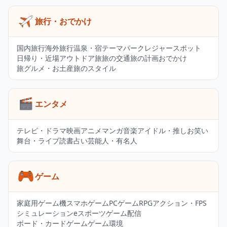
旅行・おでかけ
国内旅行
海外旅行
温泉・宿
テーマパーク
レジャースポット
日帰り・近場
アウトドア旅
旅の交通
旅の計画
おでかけ
旅グルメ・お土産
旅のスタイル
エンタメ
テレビ・ドラマ
映画
アニメ
マンガ
音楽
アイドル・推し
お笑い
舞台・ライブ
読書
占い
芸能人・有名人
ゲーム
家庭用ゲーム機
スマホゲーム
PCゲーム
RPG
アクション・FPS
シミュレーション
eスポーツ
ゲーム配信
ボード・カードゲーム
ゲーム環境