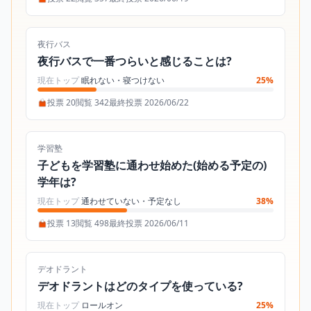
夜行バス
夜行バスで一番つらいと感じることは?
現在トップ
眠れない・寝つけない
25%
投票 20
閲覧 342
最終投票 2026/06/22
学習塾
子どもを学習塾に通わせ始めた(始める予定の)
学年は?
現在トップ
通わせていない・予定なし
38%
投票 13
閲覧 498
最終投票 2026/06/11
デオドラント
デオドラントはどのタイプを使っている?
現在トップ
ロールオン
25%