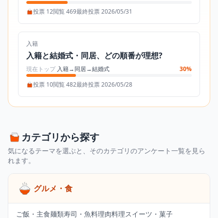
投票 12
閲覧 469
最終投票 2026/05/31
入籍
入籍と結婚式・同居、どの順番が理想?
現在トップ
入籍→同居→結婚式
30%
投票 10
閲覧 482
最終投票 2026/05/28
カテゴリから探す
気になるテーマを選ぶと、そのカテゴリのアンケート一覧を見ら
れます。
グルメ・食
ご飯・主食
麺類
寿司・魚料理
肉料理
スイーツ・菓子