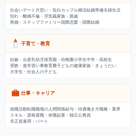
出会い
デート
片思い・告白
カップル
婚活
結婚準備
夫婦生活
別れ・離婚
不倫・浮気
義家族・親戚
再婚・ステップファミリー
国際恋愛・国際結婚
子育て・教育
妊娠・出産
乳幼児
保育園・幼稚園
小学生
中学・高校生
受験・進学
習い事
教育費
子どもの健康
家族・きょうだい
大学生・社会人の子ども
仕事・キャリア
就職活動
転職
職場の人間関係
給与・待遇
働き方
職種・業界
スキル・資格
退職・休職
起業・独立
公務員
非正規雇用・パート