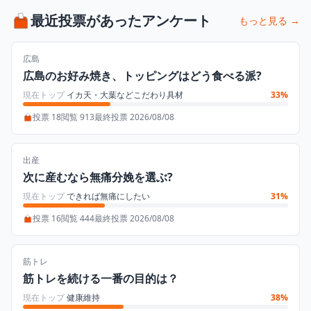
最近投票があったアンケート
もっと見る →
広島
広島のお好み焼き、トッピングはどう食べる派?
現在トップ
イカ天・大葉などこだわり具材
33%
投票 18
閲覧 913
最終投票 2026/08/08
出産
次に産むなら無痛分娩を選ぶ?
現在トップ
できれば無痛にしたい
31%
投票 16
閲覧 444
最終投票 2026/08/08
筋トレ
筋トレを続ける一番の目的は？
現在トップ
健康維持
38%