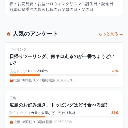
春・お花見
夏・お盆
ハロウィン
クリスマス
誕生日・記念日
冠婚葬祭
季節の暮らし
秋の行楽
母の日・父の日
人気のアンケート
もっと見る →
ツーリング
日帰りツーリング、何キロ走るのが一番ちょうどい
い?
現在トップ
100〜200km
28%
投票 18
閲覧 3,611
最終投票 2026/06/13
広島
広島のお好み焼き、トッピングはどう食べる派?
現在トップ
イカ天・大葉などこだわり具材
33%
投票 18
閲覧 913
最終投票 2026/08/08