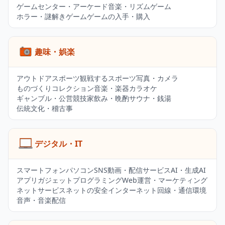
ゲームセンター・アーケード
音楽・リズムゲーム
ホラー・謎解きゲーム
ゲームの入手・購入
趣味・娯楽
アウトドア
スポーツ観戦
するスポーツ
写真・カメラ
ものづくり
コレクション
音楽・楽器
カラオケ
ギャンブル・公営競技
家飲み・晩酌
サウナ・銭湯
伝統文化・稽古事
デジタル・IT
スマートフォン
パソコン
SNS
動画・配信サービス
AI・生成AI
アプリ
ガジェット
プログラミング
Web運営・マーケティング
ネットサービス
ネットの安全
インターネット回線・通信環境
音声・音楽配信