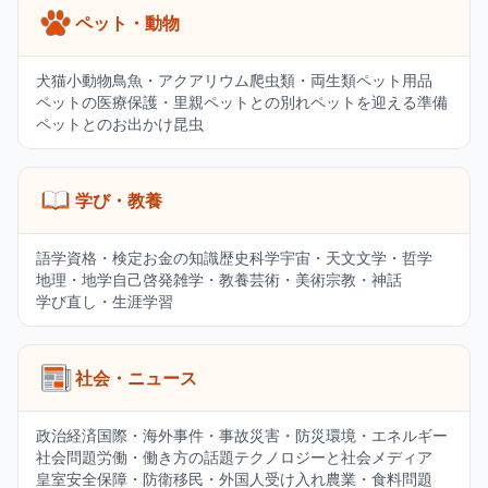
ペット・動物
犬
猫
小動物
鳥
魚・アクアリウム
爬虫類・両生類
ペット用品
ペットの医療
保護・里親
ペットとの別れ
ペットを迎える準備
ペットとのお出かけ
昆虫
学び・教養
語学
資格・検定
お金の知識
歴史
科学
宇宙・天文
文学・哲学
地理・地学
自己啓発
雑学・教養
芸術・美術
宗教・神話
学び直し・生涯学習
社会・ニュース
政治
経済
国際・海外
事件・事故
災害・防災
環境・エネルギー
社会問題
労働・働き方の話題
テクノロジーと社会
メディア
皇室
安全保障・防衛
移民・外国人受け入れ
農業・食料問題