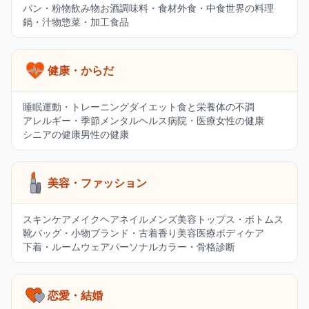
パン・粉物
飲み物
お酒
調味料・食材
外食・中食
世界の料理
鍋・汁物
惣菜・加工食品
健康・からだ
睡眠
運動・トレーニング
ダイエット
食と栄養
体の不調
アレルギー・季節
メンタルヘルス
病院・医療
女性の健康
シニアの健康
男性の健康
美容・ファッション
スキンケア
メイク
ヘア
ネイル
メンズ美容
トップス・ボトムス
靴
バッグ・小物
ブランド・古着
香り
美容医療
ボディケア
下着・ルームウェア
パーソナルカラー・骨格診断
恋愛・結婚