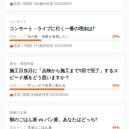
投票 16
閲覧 508
最終投票 2026/08/07
コンサート
コンサート・ライブに行く一番の理由は?
現在トップ
生の歌・演奏を体感したい
29%
投票 17
閲覧 371
最終投票 2026/08/06
害虫・害獣対策
施工日当日に「点検から施工まで1回で完了」するス
ピード感をどう思いますか？
現在トップ
忙しいので非常に助かる
50%
投票 2
閲覧 89
最終投票 2026/08/06
朝食の主食
朝のごはん派 vs パン派、あなたはどっち?
現在トップ
完全にごはん派
44%