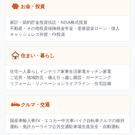
お金・投資
家計・節約
貯金
投資信託・NISA
株式投資
不動産・その他投資
保険
税金
年金・老後資金
ローン・借入
キャッシュレス
外貨・FX投資
住まい・暮らし
住宅
一人暮らし
インテリア
家事
生活家電
キッチン家電
ご近所・地域
防災・備え
引っ越し
園芸・ガーデニング
リフォーム・リノベーション
ライフライン・住宅設備
クルマ・交通
国産車
輸入車
EV・エコカー
中古車
バイク
自転車
クルマの維持
運転・免許
カーライフ
公共交通
駐車場
先進安全・自動運転