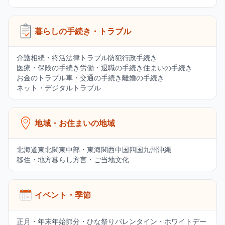
暮らしの手続き・トラブル
介護
相続・終活
法律トラブル
防犯
行政手続き
医療・保険の手続き
労働・退職の手続き
住まいの手続き
お金のトラブル
車・交通の手続き
離婚の手続き
ネット・デジタルトラブル
地域・お住まいの地域
北海道
東北
関東
中部・東海
関西
中国
四国
九州
沖縄
移住・地方暮らし
方言・ご当地文化
イベント・季節
正月・年末年始
節分・ひな祭り
バレンタイン・ホワイトデー