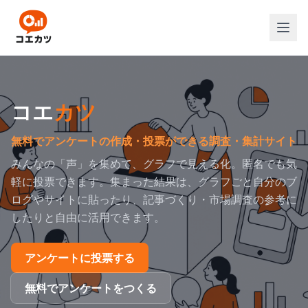
本文へスキップ
コエ
カツ
無料でアンケートの作成・投票ができる調査・集計サイト
みんなの「声」を集めて、グラフで見える化。匿名でも気
軽に投票できます。
集まった結果は、グラフごと自分のブ
ログやサイトに貼ったり、記事づくり・市場調査の参考に
したりと自由に活用できます。
アンケートに投票する
無料でアンケートをつくる